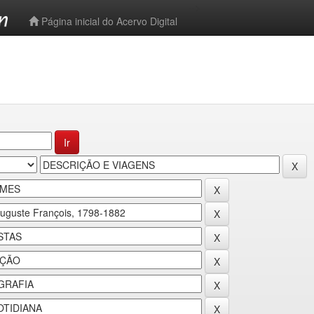
-->
Página inicial do Acervo Digital