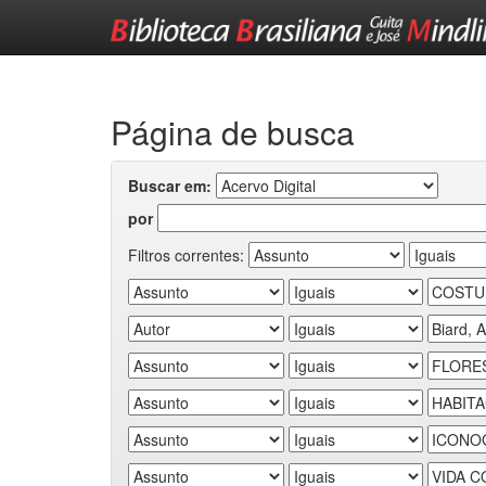
Skip
navigation
Página de busca
Buscar em:
por
Filtros correntes: