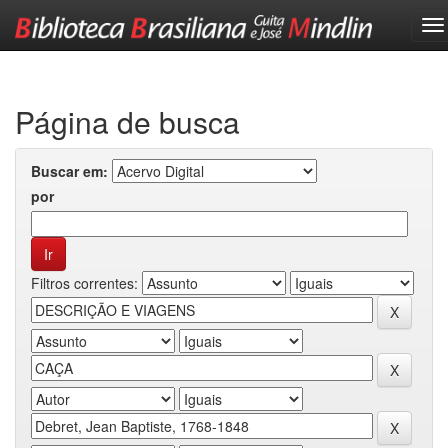
Skip
navigation
Página de busca
Buscar em:
por
Filtros correntes: