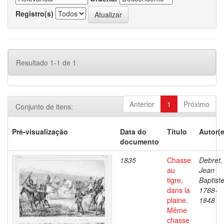
Registro(s)
Resultado 1-1 de 1.
Anterior
1
Próximo
Conjunto de itens:
Pré-visualização
Data do
Título
Autor(e
documento
1835
Chasse
Debret,
au
Jean
tigre,
Baptiste
dans la
1768-
plaine.
1848
Même
chasse