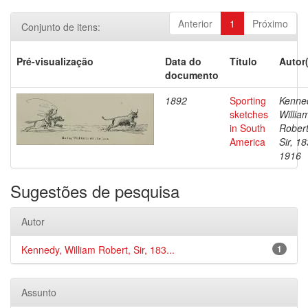
Anterior
1
Próximo
Conjunto de itens:
Pré-visualização
Data do
Título
Autor
documento
1892
Sporting
Kenne
sketches
Willia
in South
Robert
America
Sir, 1
1916
Sugestões de pesquisa
Autor
Kennedy, William Robert, Sir, 183...
1
Assunto