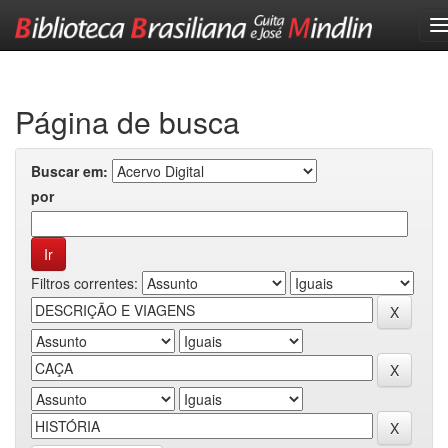
Skip
navigation
Página de busca
Buscar em:
por
Filtros correntes: