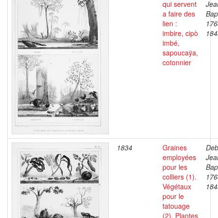
qui servent
Jea
a faire des
Bapt
lien :
176
imbire, cipò
184
imbé,
sapoucaÿa,
cotonnier
1834
Graines
Deb
employées
Jea
pour les
Bapt
colliers (1).
176
Végétaux
184
pour le
tatouage
(2). Plantes