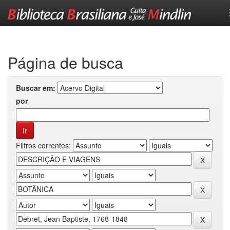
Skip
navigation
Página de busca
Buscar em:
por
Filtros correntes: