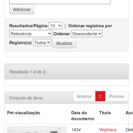
Resultados/Página
|
Ordenar registros por
Ordenar
Registro(s)
Resultado 1-2 de 2.
Anterior
1
Próximo
Conjunto de itens:
Pré-visualização
Data do
Título
Aut
documento
1834
Végétaux
Deb