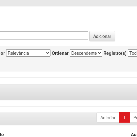
por
Ordenar
Registro(s)
Anterior
1
P
lo
Au