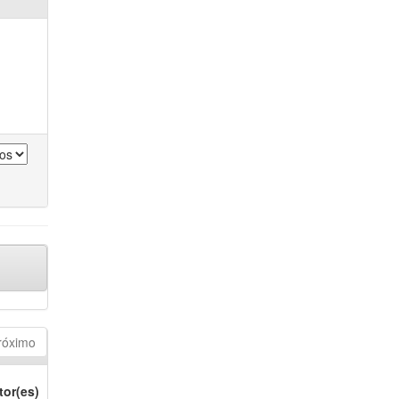
róximo
tor(es)