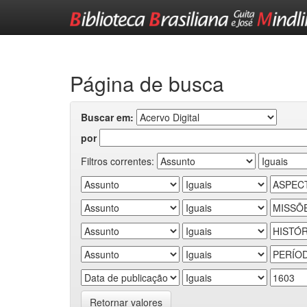
Skip
navigation
Página de busca
Buscar em:
por
Filtros correntes:
Retornar valores