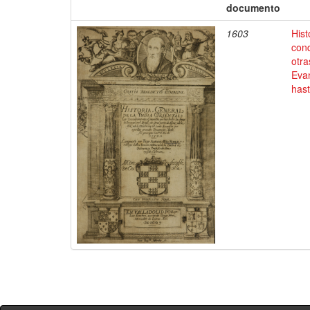
documento
1603
Hist
conq
otra
Evan
has