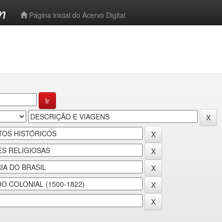
-->
Página inicial do Acervo Digital