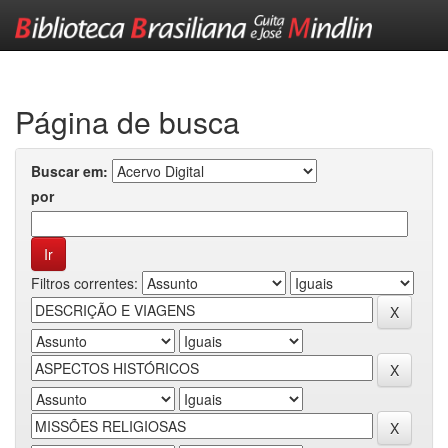
Skip
navigation
Página de busca
Buscar em:
por
Filtros correntes: