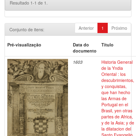
Resultado 1-1 de 1.
Anterior
1
Próximo
Conjunto de itens:
Pré-visualização
Data do
Título
documento
1603
Historia General
de la Yndia
Oriental : los
descubrimientos,
y conquistas,
que han hecho
las Armas de
Portugal en el
Brasil, yen otras
partes de Africa,
y de la Asia; y de
la dilatacion del
Santo Evangelio