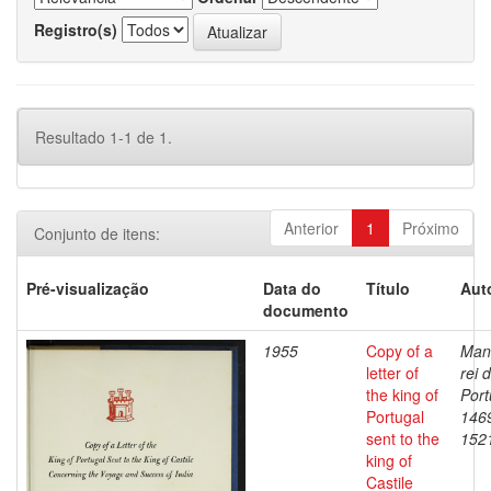
Registro(s)
Resultado 1-1 de 1.
Anterior
1
Próximo
Conjunto de itens:
Pré-visualização
Data do
Título
Aut
documento
1955
Copy of a
Manu
letter of
rei 
the king of
Port
Portugal
146
sent to the
152
king of
Castile