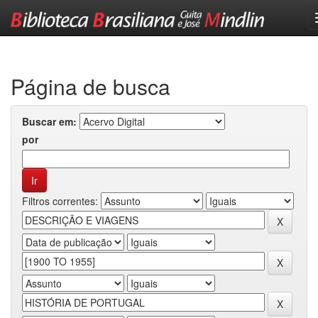
Skip
navigation
Página de busca
Buscar em:
por
Filtros correntes: