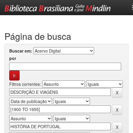
Skip
navigation
Página de busca
Buscar em:
por
Filtros correntes: