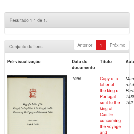
Resultado 1-1 de 1.
Anterior
1
Próximo
Conjunto de itens:
Pré-visualização
Data do
Título
Aut
documento
1955
Copy of a
Manu
letter of
rei 
the king of
Port
Portugal
146
sent to the
152
king of
Castile
concerning
the voyage
and