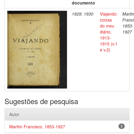
documento
1929; 1930
Viajando:
Marti
coizas
Franci
do meu
1853-
diário,
1927
1913-
1915 (v.1
e v.2)
Sugestões de pesquisa
Autor
Martim Francisco, 1853-1927
1