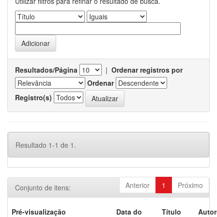
Utilizar filtros para refinar o resultado de busca.
Resultados/Página
|
Ordenar registros por
Ordenar
Registro(s)
Resultado 1-1 de 1.
Anterior
1
Próximo
Conjunto de itens:
Pré-visualização
Data do
Título
Autor