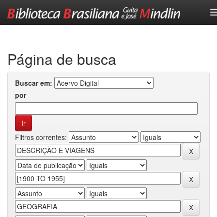
Skip
navigation
Página de busca
Buscar em:
por
Filtros correntes: