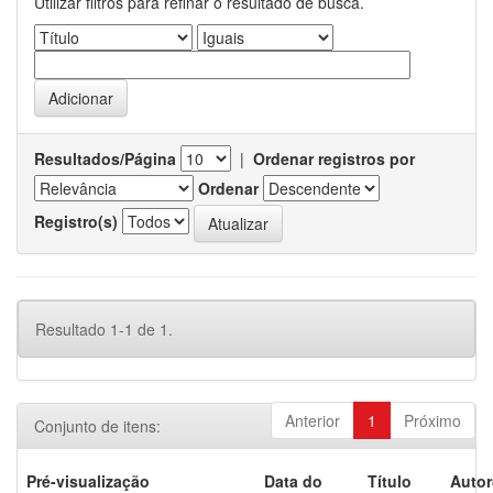
Utilizar filtros para refinar o resultado de busca.
Resultados/Página
|
Ordenar registros por
Ordenar
Registro(s)
Resultado 1-1 de 1.
Anterior
1
Próximo
Conjunto de itens:
Pré-visualização
Data do
Título
Autor