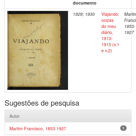
documento
1929; 1930
Viajando:
Marti
coizas
Franci
do meu
1853-
diário,
1927
1913-
1915 (v.1
e v.2)
Sugestões de pesquisa
Autor
Martim Francisco, 1853-1927
1