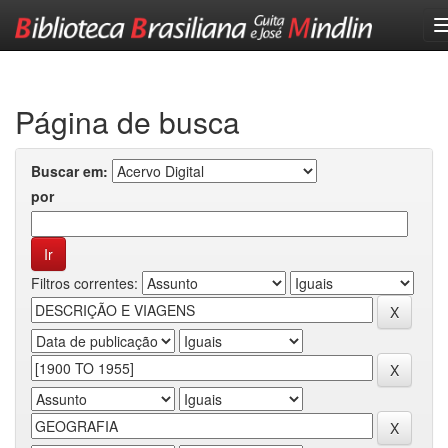
Skip
navigation
Página de busca
Buscar em:
por
Filtros correntes: