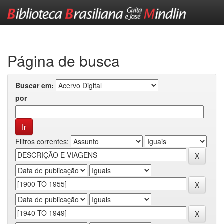
Skip
navigation
Página de busca
Buscar em:
por
Filtros correntes: