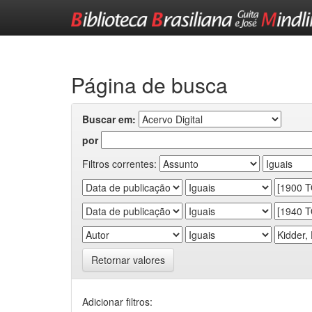
Skip
navigation
Página de busca
Buscar em:
por
Filtros correntes:
Retornar valores
Adicionar filtros: