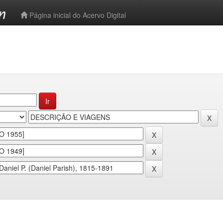
-->
Página inicial do Acervo Digital