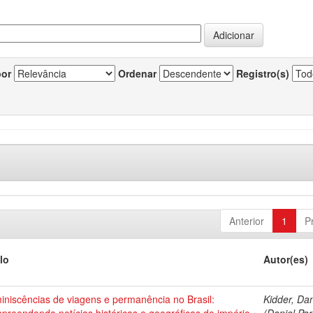
por
Ordenar
Registro(s)
Anterior
1
P
lo
Autor(es)
niscências de viagens e permanência no Brasil:
Kidder, Dan