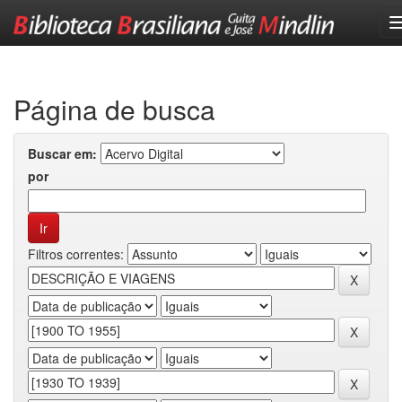
Skip
navigation
Página de busca
Buscar em:
por
Filtros correntes: