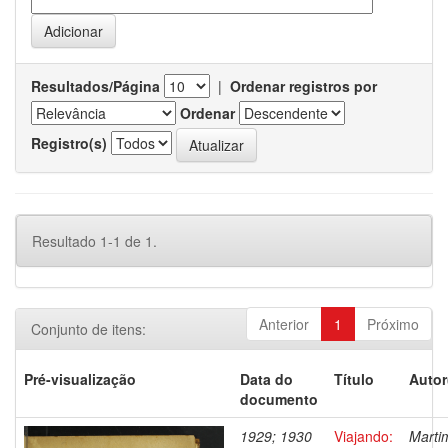
Resultados/Página
|
Ordenar registros por
Ordenar
Registro(s)
Resultado 1-1 de 1.
Anterior
1
Próximo
Conjunto de itens:
Pré-visualização
Data do
Título
Autor
documento
1929; 1930
Viajando:
Marti