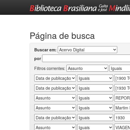
Skip
navigation
Página de busca
Buscar em:
por
Filtros correntes: