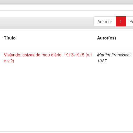
Anterior
1
P
Título
Autor(es)
Viajando: coizas do meu diário, 1913-1915 (v.1
Martim Francisco, 
e v.2)
1927