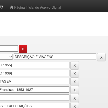
-->
Página inicial do Acervo Digital