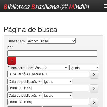
Skip
navigation
Página de busca
Buscar em:
por
Filtros correntes: