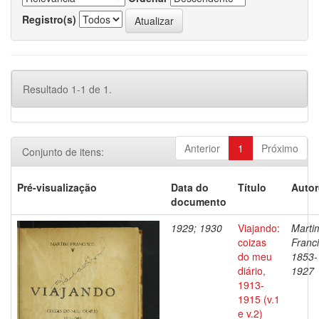
Registro(s)
Resultado 1-1 de 1.
Anterior
1
Próximo
Conjunto de itens:
Pré-visualização
Data do
Título
Autor
documento
1929; 1930
Viajando:
Marti
coizas
Franci
do meu
1853-
diário,
1927
1913-
1915 (v.1
e v.2)