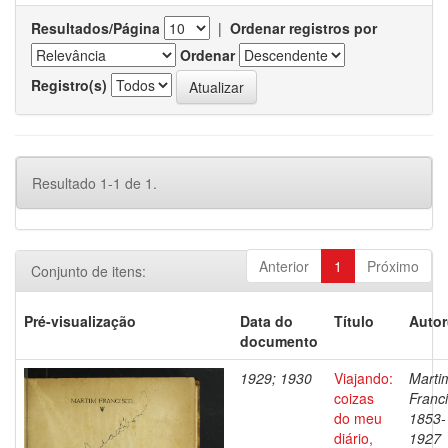
Resultados/Página
|
Ordenar registros por
Ordenar
Registro(s)
Resultado 1-1 de 1.
Anterior
1
Próximo
Conjunto de itens:
Pré-visualização
Data do
Título
Autor
documento
1929; 1930
Viajando:
Marti
coizas
Franci
do meu
1853-
diário,
1927