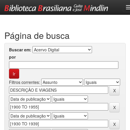
Skip
navigation
Página de busca
Buscar em:
por
Filtros correntes: