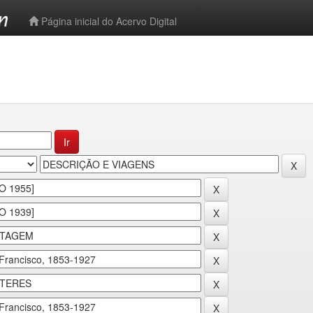
-->
Página inicial do Acervo Digital