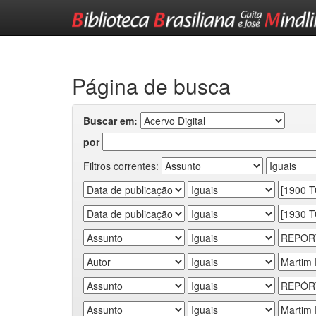
Skip
navigation
Página de busca
Buscar em:
por
Filtros correntes: