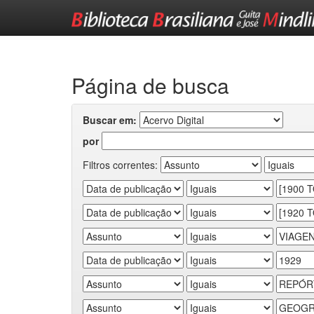
Skip
navigation
Página de busca
Buscar em:
por
Filtros correntes: