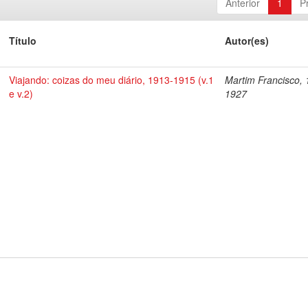
Anterior
1
P
Título
Autor(es)
Viajando: coizas do meu diário, 1913-1915 (v.1
Martim Francisco, 
e v.2)
1927