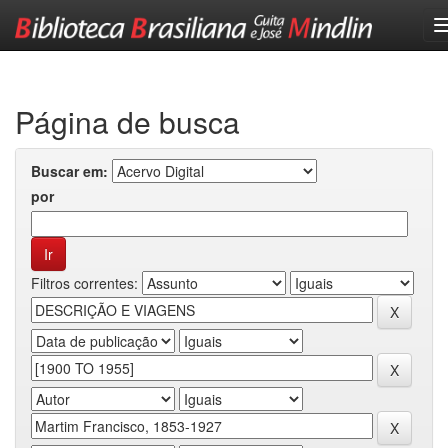
Skip
navigation
Página de busca
Buscar em:
por
Filtros correntes: