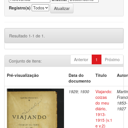
Registro(s)
Resultado 1-1 de 1.
Anterior
1
Próximo
Conjunto de itens:
Pré-visualização
Data do
Título
Autor
documento
1929; 1930
Viajando:
Marti
coizas
Franci
do meu
1853-
diário,
1927
1913-
1915 (v.1
e v.2)