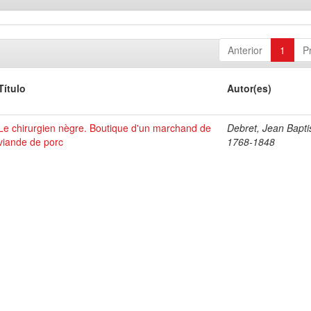
Anterior
1
P
Título
Autor(es)
Le chirurgien nègre. Boutique d'un marchand de
Debret, Jean Bapti
viande de porc
1768-1848