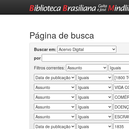
Skip
navigation
Página de busca
Buscar em:
por
Filtros correntes: