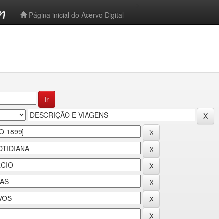
-->
Página inicial do Acervo Digital