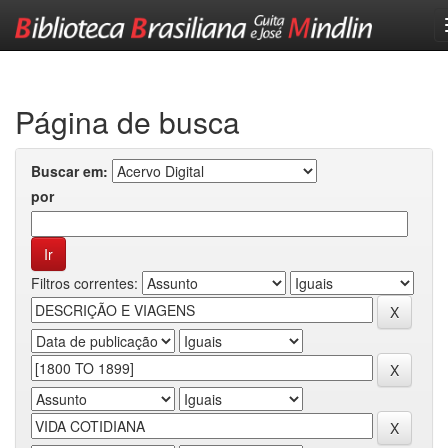
Skip
navigation
Página de busca
Buscar em:
por
Filtros correntes: