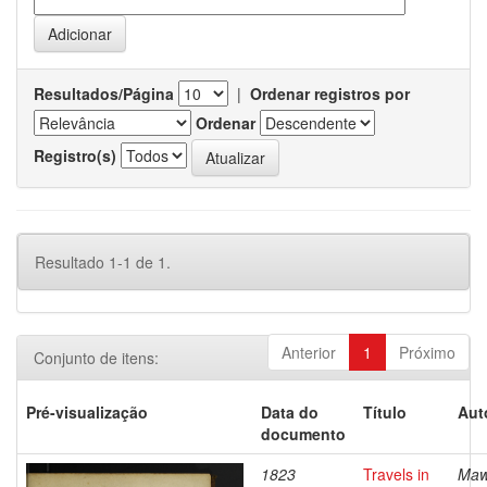
Resultados/Página
|
Ordenar registros por
Ordenar
Registro(s)
Resultado 1-1 de 1.
Anterior
1
Próximo
Conjunto de itens:
Pré-visualização
Data do
Título
Aut
documento
1823
Travels in
Maw