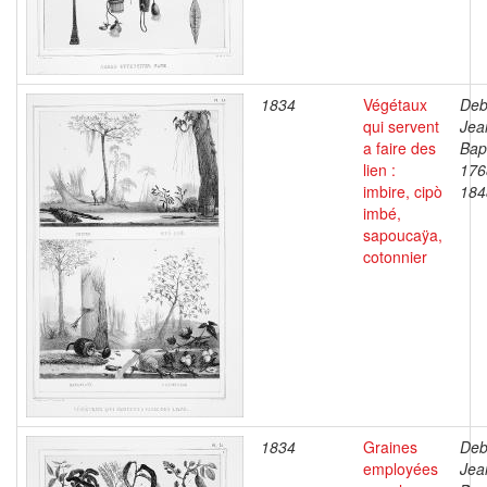
1834
Végétaux
Deb
qui servent
Jea
a faire des
Bapt
lien :
176
imbire, cipò
184
imbé,
sapoucaÿa,
cotonnier
1834
Graines
Deb
employées
Jea