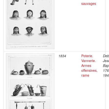
sauvages
1834
Poterie.
Deb
Vannerie.
Jea
Armes
Bapt
offensives,
176
rame
184