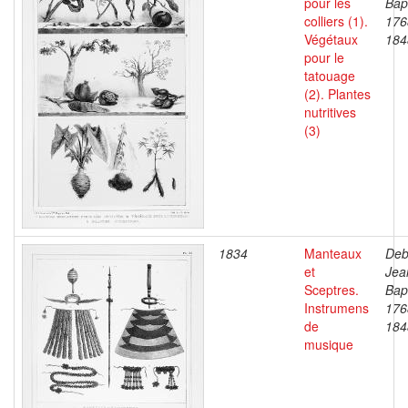
pour les
Bapt
colliers (1).
176
Végétaux
184
pour le
tatouage
(2). Plantes
nutritives
(3)
1834
Manteaux
Deb
et
Jea
Sceptres.
Bapt
Instrumens
176
de
184
musique