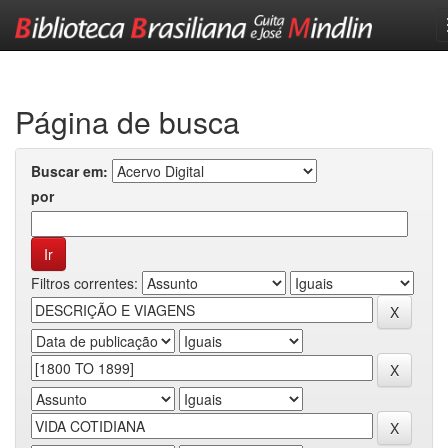
Skip
navigation
Página de busca
Buscar em:
por
Filtros correntes: