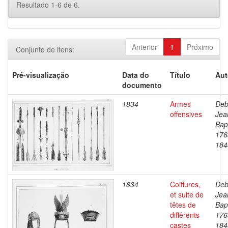
Resultado 1-6 de 6.
Anterior
1
Próximo
Conjunto de itens:
Pré-visualização
Data do
Título
Aut
documento
1834
Armes
Deb
offensives
Jea
Bapt
176
184
1834
Coiffures,
Deb
et suite de
Jea
têtes de
Bapt
différents
176
castes
184