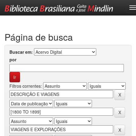
Skip
navigation
Página de busca
Buscar em:
por
Filtros correntes: