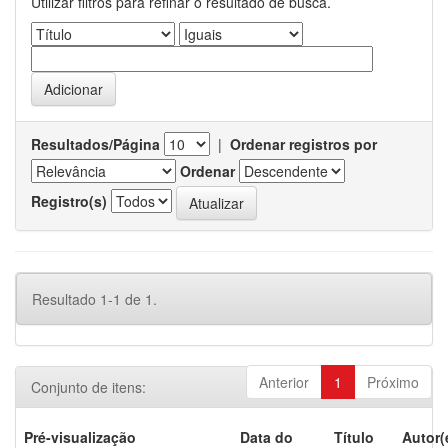
Utilizar filtros para refinar o resultado de busca.
Resultados/Página
|
Ordenar registros por
Ordenar
Registro(s)
Resultado 1-1 de 1.
Anterior
1
Próximo
Conjunto de itens:
Pré-visualização
Data do
Título
Autor(