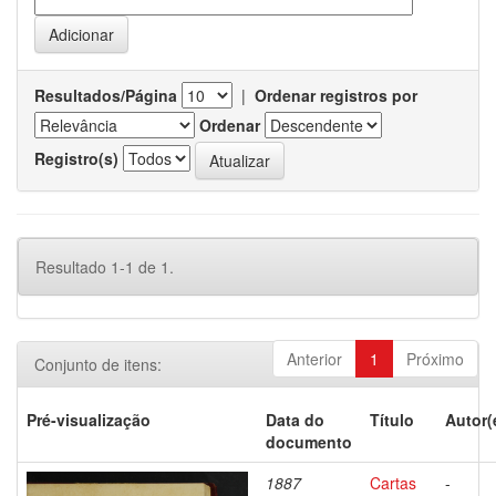
Resultados/Página
|
Ordenar registros por
Ordenar
Registro(s)
Resultado 1-1 de 1.
Anterior
1
Próximo
Conjunto de itens:
Pré-visualização
Data do
Título
Autor(
documento
1887
Cartas
-