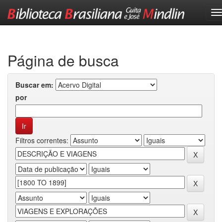
Skip
navigation
Página de busca
Buscar em:
por
Filtros correntes: