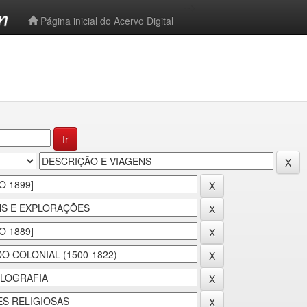
-->
Página inicial do Acervo Digital