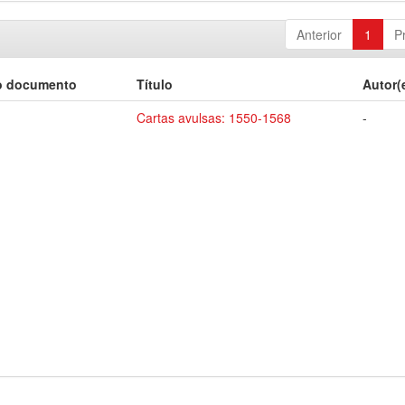
Anterior
1
P
o documento
Título
Autor(
Cartas avulsas: 1550-1568
-