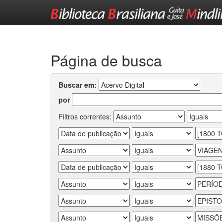
Skip
navigation
Página de busca
Buscar em:
por
Filtros correntes: