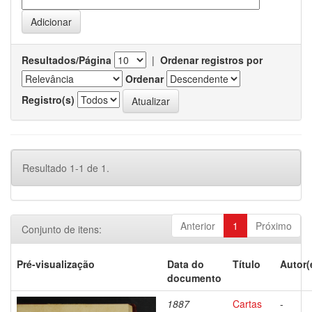
Resultados/Página
|
Ordenar registros por
Ordenar
Registro(s)
Resultado 1-1 de 1.
Anterior
1
Próximo
Conjunto de itens:
Pré-visualização
Data do
Título
Autor(
documento
1887
Cartas
-