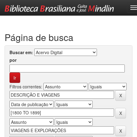
Skip
navigation
Página de busca
Buscar em:
por
Filtros correntes: