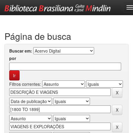
Skip
navigation
Página de busca
Buscar em:
por
Filtros correntes: