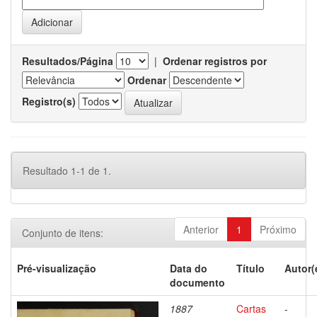
Resultados/Página
|
Ordenar registros por
Ordenar
Registro(s)
Resultado 1-1 de 1.
Anterior
1
Próximo
Conjunto de itens:
Pré-visualização
Data do
Título
Autor(
documento
1887
Cartas
-