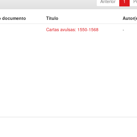
Anterior
1
P
o documento
Título
Autor(
Cartas avulsas: 1550-1568
-