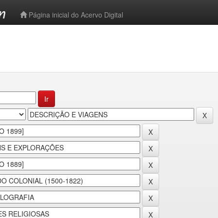
-->
Página inicial do Acervo Digital