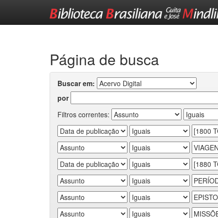
Skip
navigation
Página de busca
Buscar em:
por
Filtros correntes: