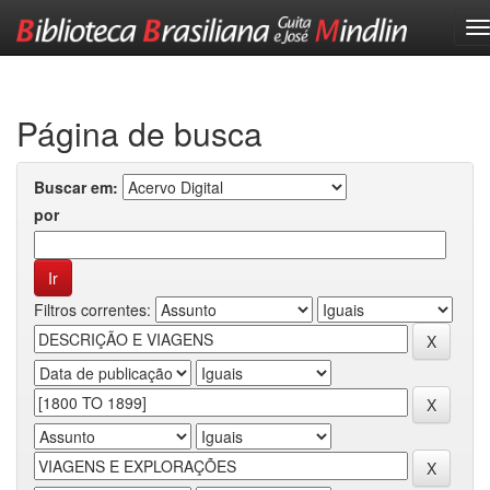
Skip
navigation
Página de busca
Buscar em:
por
Filtros correntes: