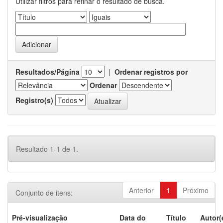
Utilizar filtros para refinar o resultado de busca.
Resultados/Página
|
Ordenar registros por
Ordenar
Registro(s)
Resultado 1-1 de 1.
Anterior
1
Próximo
Conjunto de itens:
Pré-visualização
Data do
Título
Autor(