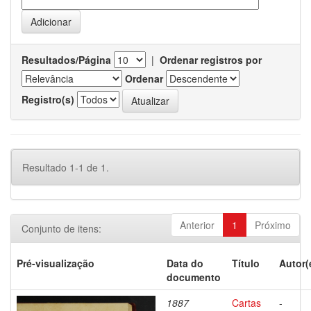
Resultados/Página
|
Ordenar registros por
Ordenar
Registro(s)
Resultado 1-1 de 1.
Anterior
1
Próximo
Conjunto de itens:
Pré-visualização
Data do
Título
Autor(
documento
1887
Cartas
-