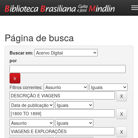
Skip
navigation
Página de busca
Buscar em:
por
Filtros correntes: