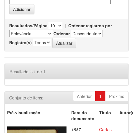
Resultados/Página
|
Ordenar registros por
Ordenar
Registro(s)
Resultado 1-1 de 1.
Anterior
1
Próximo
Conjunto de itens:
Pré-visualização
Data do
Título
Autor(
documento
1887
Cartas
-