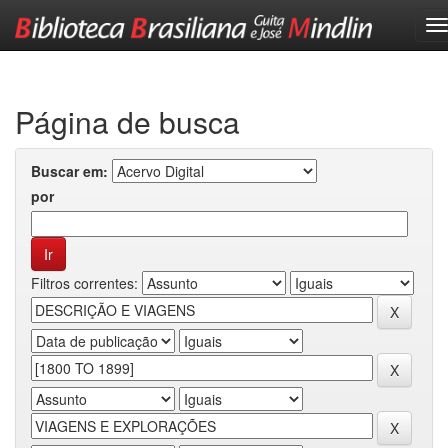
Skip
navigation
Página de busca
Buscar em:
por
Filtros correntes: