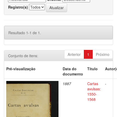
Registro(s)
Resultado 1-1 de 1.
Anterior
1
Próximo
Conjunto de itens:
Pré-visualização
Data do
Título
Autor(
documento
1887
Cartas
-
avulsas:
1550-
1568