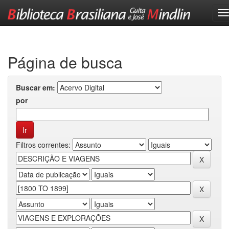
Skip
navigation
Página de busca
Buscar em:
por
Filtros correntes: