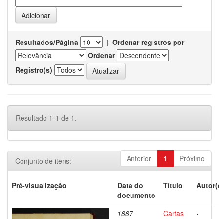
Resultados/Página
|
Ordenar registros por
Ordenar
Registro(s)
Resultado 1-1 de 1.
Anterior
1
Próximo
Conjunto de itens:
Pré-visualização
Data do
Título
Autor(
documento
1887
Cartas
-