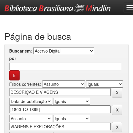
Skip
navigation
Página de busca
Buscar em:
por
Filtros correntes: