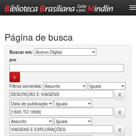
Skip
navigation
Página de busca
Buscar em:
por
Filtros correntes: