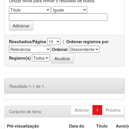
Utilizar filtros para refinar o resultado de busca.
Resultados/Página
|
Ordenar registros por
Ordenar
Registro(s)
Resultado 1-1 de 1.
Anterior
1
Próximo
Conjunto de itens:
Pré-visualização
Data do
Título
Autor(