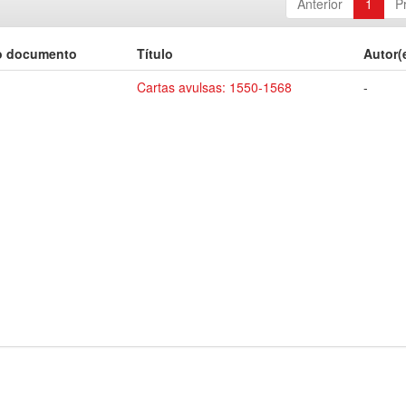
Anterior
1
P
o documento
Título
Autor(
Cartas avulsas: 1550-1568
-