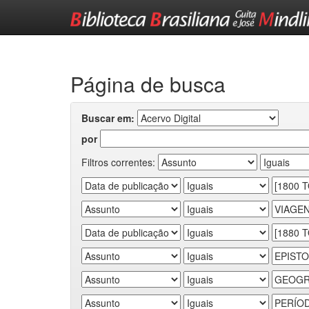
Skip
navigation
Página de busca
Buscar em:
por
Filtros correntes: