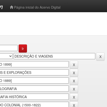
-->
Página inicial do Acervo Digital