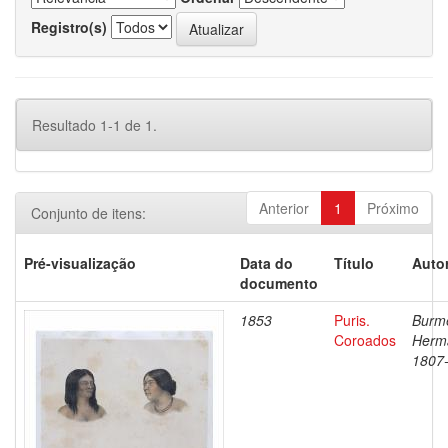
Registro(s)
Resultado 1-1 de 1.
Anterior
1
Próximo
Conjunto de itens:
Pré-visualização
Data do
Título
Autor
documento
1853
Puris.
Burme
Coroados
Herm
1807