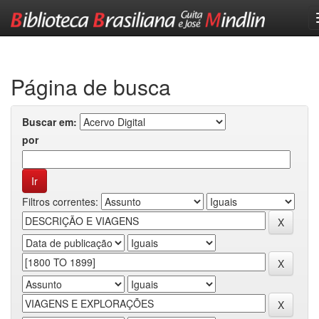
Skip
navigation
Página de busca
Buscar em:
por
Filtros correntes: