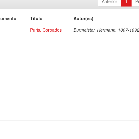
Anterior
1
P
cumento
Título
Autor(es)
Puris. Coroados
Burmeister, Hermann, 1807-189