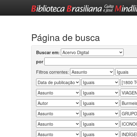
Skip
navigation
Página de busca
Buscar em:
por
Filtros correntes: