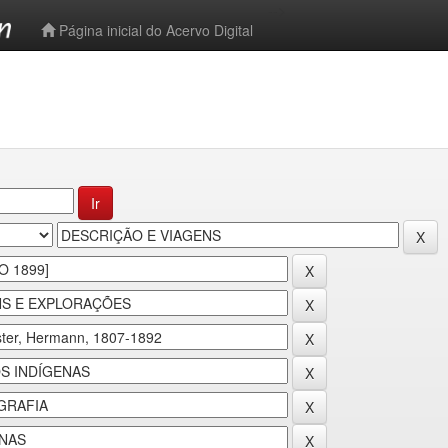
-->
Página inicial do Acervo Digital