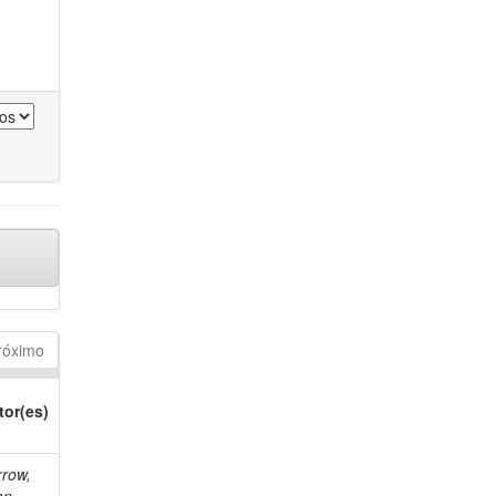
róximo
tor(es)
rrow,