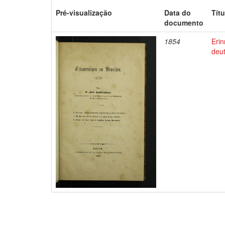
Pré-visualização
Data do
Títu
documento
1854
Erin
deu