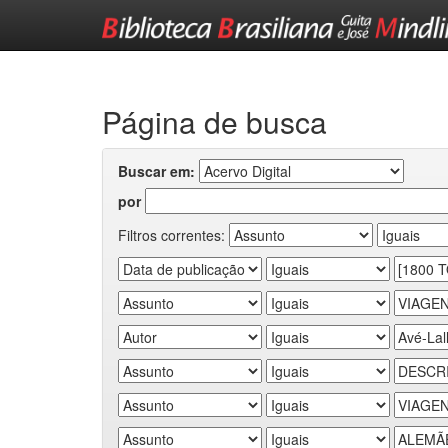
Skip
navigation
Página de busca
Buscar em:
por
Filtros correntes: