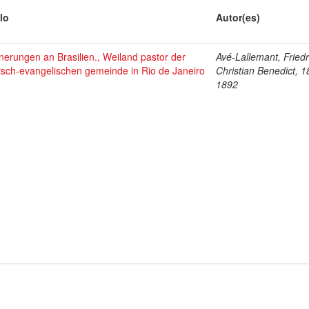
lo
Autor(es)
nerungen an Brasilien., Weiland pastor der
Avé-Lallemant, Friedr
tsch-evangelischen gemeinde in Rio de Janeiro
Christian Benedict, 1
1892