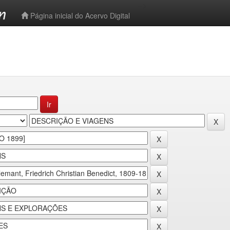
-->
Página inicial do Acervo Digital