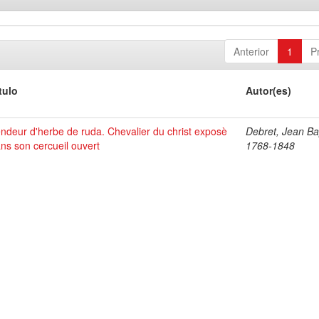
Anterior
1
P
tulo
Autor(es)
ndeur d'herbe de ruda. Chevalier du christ exposè
Debret, Jean Bap
ns son cercueil ouvert
1768-1848