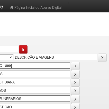
-->
Página inicial do Acervo Digital