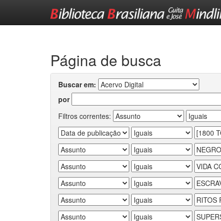
Skip
navigation
Página de busca
Buscar em:
por
Filtros correntes: