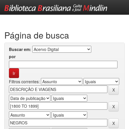
Skip
navigation
Página de busca
Buscar em:
por
Filtros correntes: