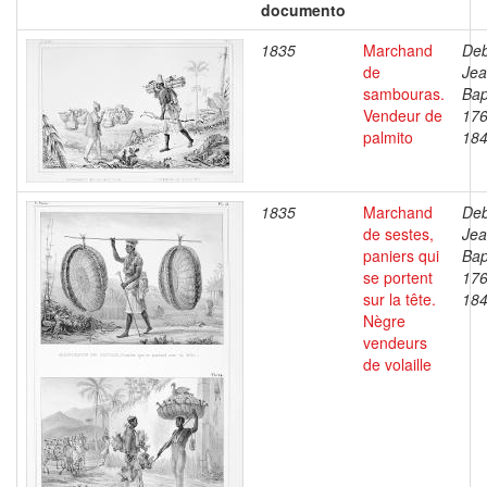
documento
1835
Marchand
Deb
de
Je
sambouras.
Bap
Vendeur de
176
palmito
18
1835
Marchand
Deb
de sestes,
Je
paniers qui
Bap
se portent
176
sur la tête.
18
Nègre
vendeurs
de volaille