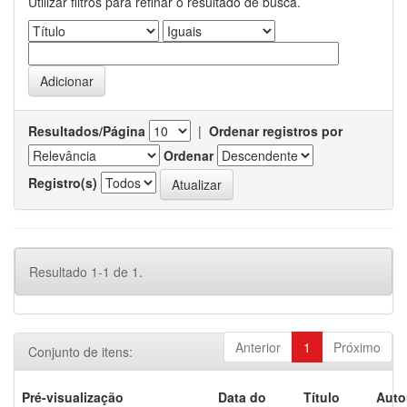
Utilizar filtros para refinar o resultado de busca.
Resultados/Página
|
Ordenar registros por
Ordenar
Registro(s)
Resultado 1-1 de 1.
Anterior
1
Próximo
Conjunto de itens:
Pré-visualização
Data do
Título
Auto