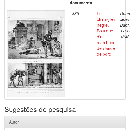
documento
1835
Le
Debre
chirurgien
Jean
nègre.
Bapti
Boutique
1768
d'un
1848
marchand
de viande
de porc
Sugestões de pesquisa
Autor