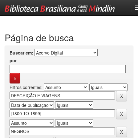
Skip
navigation
Página de busca
Buscar em:
por
Filtros correntes: