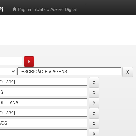
-->
Página inicial do Acervo Digital