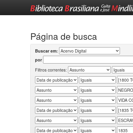
Skip
navigation
Página de busca
Buscar em:
por
Filtros correntes: