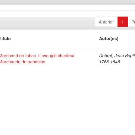
Anterior
1
P
Título
Autor(es)
Marchand de tabac. L'aveugle chanteur.
Debret, Jean Bapti
Marchande de pandelos
1768-1848