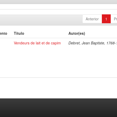
Anterior
1
P
ento
Título
Autor(es)
Vendeurs de lait et de capim
Debret, Jean Baptiste, 1768