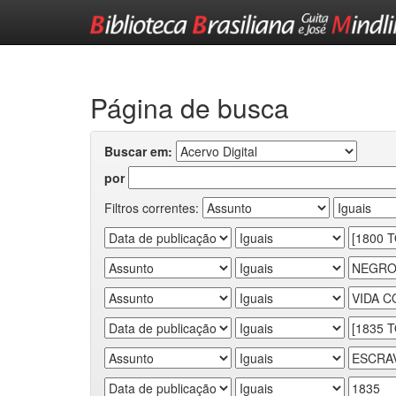
Skip
navigation
Página de busca
Buscar em:
por
Filtros correntes: