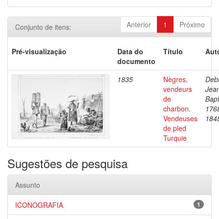
Anterior
1
Próximo
Conjunto de itens:
Pré-visualização
Data do
Título
Aut
documento
1835
Nègres,
Debr
vendeurs
Jea
de
Bapt
charbon.
176
Vendeuses
184
de pled
Turquie
Sugestões de pesquisa
Assunto
ICONOGRAFIA
1