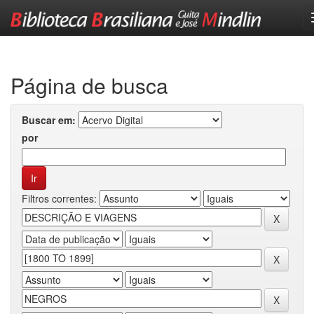
Skip
navigation
Página de busca
Buscar em:
por
Filtros correntes: