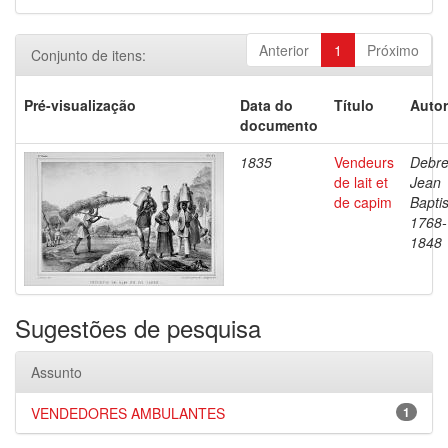
Anterior
1
Próximo
Conjunto de itens:
Pré-visualização
Data do
Título
Autor
documento
1835
Vendeurs
Debre
de lait et
Jean
de capim
Baptis
1768-
1848
Sugestões de pesquisa
Assunto
VENDEDORES AMBULANTES
1