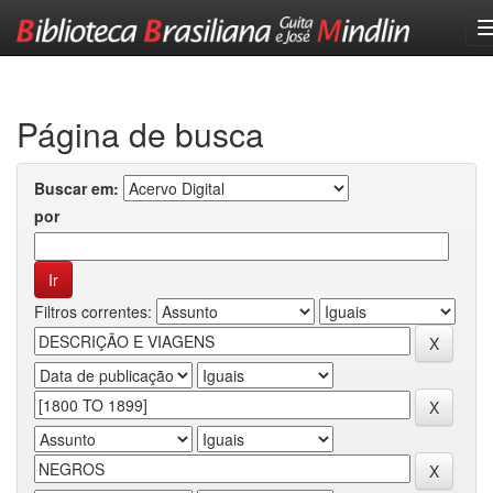
Skip
navigation
Página de busca
Buscar em:
por
Filtros correntes: