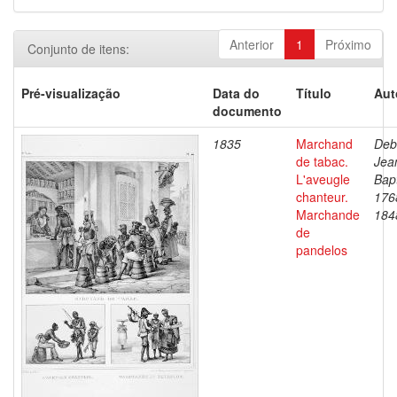
Anterior
1
Próximo
Conjunto de itens:
Pré-visualização
Data do
Título
Aut
documento
1835
Marchand
Deb
de tabac.
Jea
L'aveugle
Bapt
chanteur.
176
Marchande
184
de
pandelos