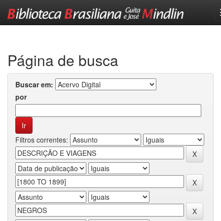
Skip
navigation
Página de busca
Buscar em:
por
Filtros correntes: