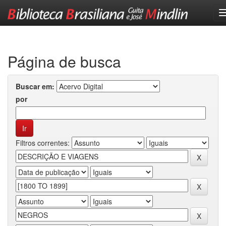
Skip
navigation
Página de busca
Buscar em:
por
Filtros correntes: