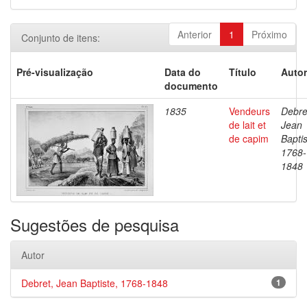
Anterior
1
Próximo
Conjunto de itens:
Pré-visualização
Data do
Título
Autor
documento
1835
Vendeurs
Debre
de lait et
Jean
de capim
Baptis
1768-
1848
Sugestões de pesquisa
Autor
Debret, Jean Baptiste, 1768-1848
1