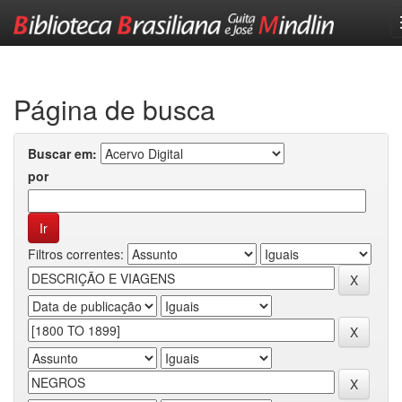
Skip
navigation
Página de busca
Buscar em:
por
Filtros correntes: