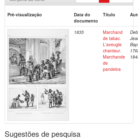
Pré-visualização
Data do
Título
Aut
documento
1835
Marchand
Deb
de tabac.
Jea
L'aveugle
Bapt
chanteur.
176
Marchande
184
de
pandelos
Sugestões de pesquisa