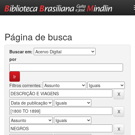
Skip
navigation
Página de busca
Buscar em:
por
Filtros correntes: