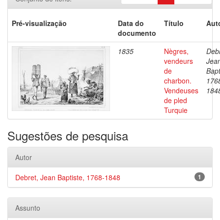
Pré-visualização
Data do
Título
Aut
documento
1835
Nègres,
Debr
vendeurs
Jea
de
Bapt
charbon.
176
Vendeuses
184
de pled
Turquie
Sugestões de pesquisa
Autor
Debret, Jean Baptiste, 1768-1848
1
Assunto